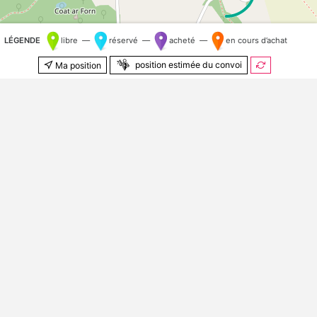
LÉGENDE
libre —
réservé —
acheté —
en cours d’achat
position estimée du convoi
Ma position
500 m
© Contributeurs
OpenStreetMap
Kilomètre aléatoire