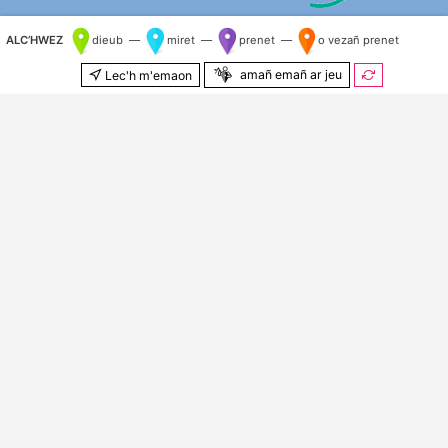
ALC’HWEZ
dieub —
miret —
prenet —
o vezañ prenet
amañ emañ ar jeu
Lec'h m'emaon
500 m
© Kenlabourerien
OpenStreetMap
&
OSM e brezhoneg
Kilometr nij