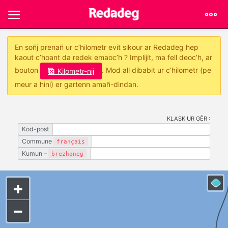
En soñj prenañ ur c’hilometr evit sikour ar Redadeg hep
kaout c’hoant da redek emaoc’h ? Implijit, ma fell deoc’h, ar
bouton
. Mod all dibabit ur c’hilometr (pe
Kilometr-nij
meur a hini) er gartenn amañ-dindan.
KLASK UR GÊR :
Kod-post
Commune
français
Kumun –
brezhoneg
+
−