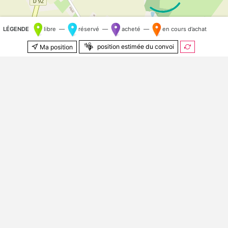
LÉGENDE
libre —
réservé —
acheté —
en cours d’achat
position estimée du convoi
Ma position
500 m
© Contributeurs
OpenStreetMap
Kilomètre aléatoire