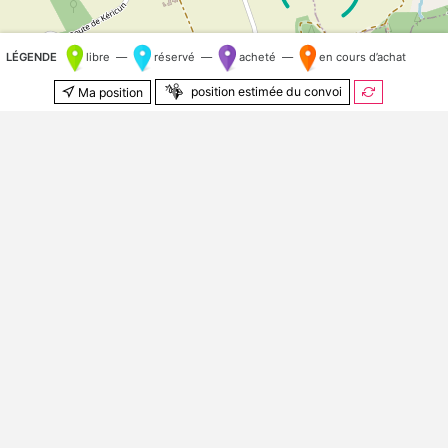
LÉGENDE
libre —
réservé —
acheté —
en cours d’achat
position estimée du convoi
Ma position
200 m
© Contributeurs
OpenStreetMap
Kilomètre aléatoire