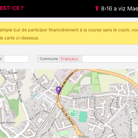
EST-CE ?
8›16 a viz M
imple but de participer financièrement à la course sans le courir, vo
la carte ci-dessous.
l
Commune
français