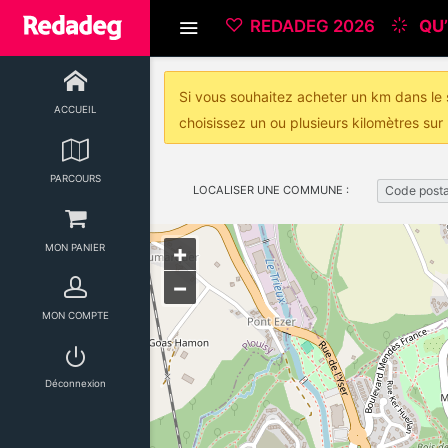
REDADEG 2026
QU’
Si vous souhaitez acheter un km dans le s
ACCUEIL
choisissez un ou plusieurs kilomètres sur 
PARCOURS
LOCALISER UNE COMMUNE :
Code posta
+
MON PANIER
−
MON COMPTE
Déconnexion