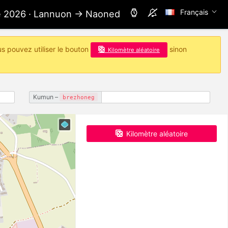
Français
ae 2026 · Lannuon → Naoned
us pouvez utiliser le bouton
sinon
Kilomètre aléatoire
Kumun –
brezhoneg
Kilomètre aléatoire