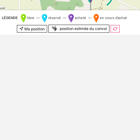
LÉGENDE
libre —
réservé —
acheté —
en cours d’achat
position estimée du convoi
Ma position
500 m
© Contributeurs
OpenStreetMap
Kilomètre aléatoire