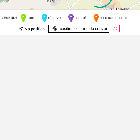
LÉGENDE
libre —
réservé —
acheté —
en cours d’achat
position estimée du convoi
Ma position
500 m
© Contributeurs
OpenStreetMap
Kilomètre aléatoire