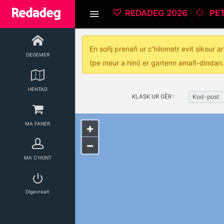
REDADEG 2026
PET
En soñj prenañ ur c’hilometr evit sikour 
DEGEMER
(pe meur a hini) er gartenn amañ-dindan.
HENTAD
KLASK UR GÊR :
Kod-post
MA FANER
+
−
MA C’HONT
Digevreañ