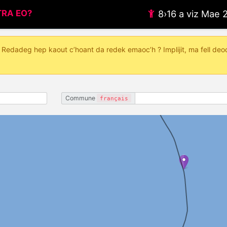
RA EO?
8›16 a viz Mae
ar Redadeg hep kaout c’hoant da redek emaoc’h ? Implijit, ma fell deo
Commune
français