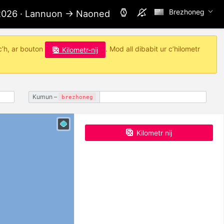
Brezhoneg
 2026 · Lannuon → Naoned
c’h, ar bouton
. Mod all dibabit ur c’hilometr
Kilometr-nij
Kumun –
brezhoneg
Kilometr nij