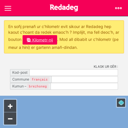
En soñj prenañ ur c’hilometr evit sikour ar Redadeg hep
kaout c’hoant da redek emaoc’h ? Implijit, ma fell deoc’h, ar
bouton
. Mod all dibabit ur c’hilometr (pe
Kilometr-nij
meur a hini) er gartenn amañ-dindan.
KLASK UR GÊR :
Kod-post
Commune
français
Kumun –
brezhoneg
+
−