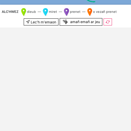
ALC’HWEZ
dieub —
miret —
prenet —
o vezañ prenet
amañ emañ ar jeu
Lec'h m'emaon
500 m
© Kenlabourerien
OpenStreetMap
&
OSM e brezhoneg
Kilometr nij