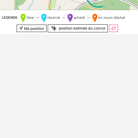
LÉGENDE
libre —
réservé —
acheté —
en cours d’achat
position estimée du convoi
Ma position
500 m
© Contributeurs
OpenStreetMap
Kilomètre aléatoire