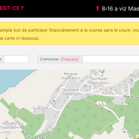
EST-CE ?
8›16 a viz M
imple but de participer financièrement à la course sans le courir, vo
la carte ci-dessous.
l
Commune
français