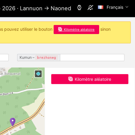
Français
ae 2026 · Lannuon → Naoned
us pouvez utiliser le bouton
sinon
Kilomètre aléatoire
Kumun –
brezhoneg
Kilomètre aléatoire