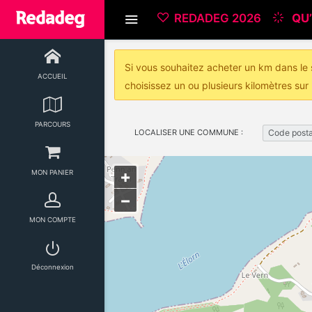
REDADEG 2026
QU’
Si vous souhaitez acheter un km dans le s
ACCUEIL
choisissez un ou plusieurs kilomètres sur 
PARCOURS
LOCALISER UNE COMMUNE :
Code posta
+
MON PANIER
−
MON COMPTE
Déconnexion