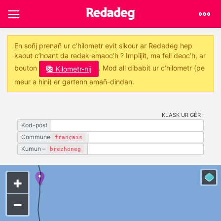
En soñj prenañ ur c’hilometr evit sikour ar Redadeg hep
kaout c’hoant da redek emaoc’h ? Implijit, ma fell deoc’h, ar
bouton
. Mod all dibabit ur c’hilometr (pe
Kilometr-nij
meur a hini) er gartenn amañ-dindan.
KLASK UR GÊR :
Kod-post
Commune
français
Kumun –
brezhoneg
+
−