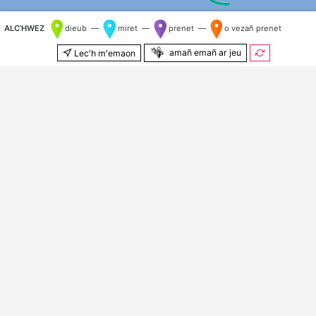
ALC’HWEZ
dieub —
miret —
prenet —
o vezañ prenet
amañ emañ ar jeu
Lec'h m'emaon
500 m
© Kenlabourerien
OpenStreetMap
&
OSM e brezhoneg
Kilometr nij