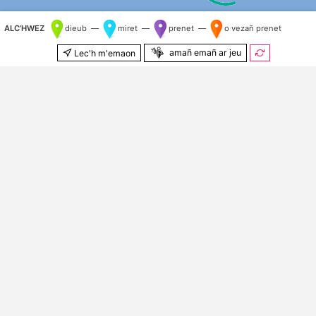
ALC’HWEZ
dieub —
miret —
prenet —
o vezañ prenet
amañ emañ ar jeu
Lec'h m'emaon
500 m
© Kenlabourerien
OpenStreetMap
&
OSM e brezhoneg
Kilometr nij