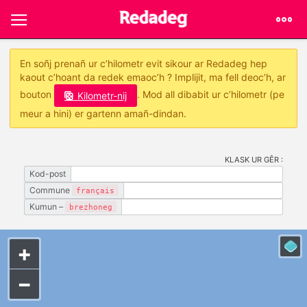
En soñj prenañ ur c’hilometr evit sikour ar Redadeg hep
kaout c’hoant da redek emaoc’h ? Implijit, ma fell deoc’h, ar
bouton
. Mod all dibabit ur c’hilometr (pe
Kilometr-nij
meur a hini) er gartenn amañ-dindan.
KLASK UR GÊR :
Kod-post
Commune
français
Kumun –
brezhoneg
+
−