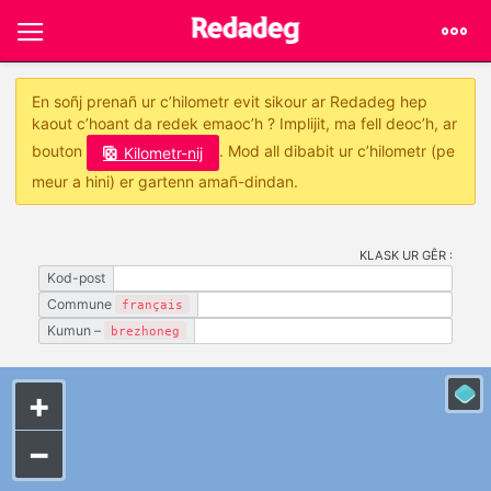
En soñj prenañ ur c’hilometr evit sikour ar Redadeg hep
kaout c’hoant da redek emaoc’h ? Implijit, ma fell deoc’h, ar
bouton
. Mod all dibabit ur c’hilometr (pe
Kilometr-nij
meur a hini) er gartenn amañ-dindan.
KLASK UR GÊR :
Kod-post
Commune
français
Kumun –
brezhoneg
+
−