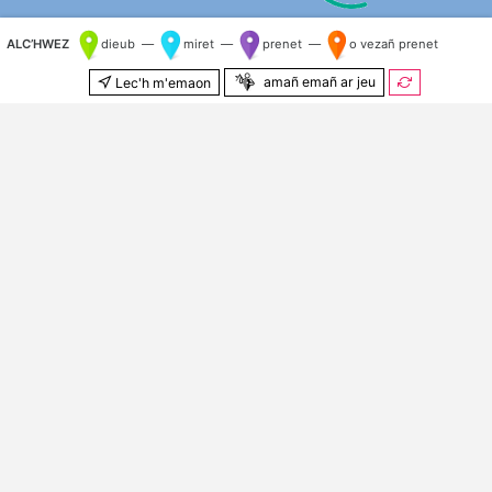
ALC’HWEZ
dieub —
miret —
prenet —
o vezañ prenet
amañ emañ ar jeu
Lec'h m'emaon
500 m
© Kenlabourerien
OpenStreetMap
&
OSM e brezhoneg
Kilometr nij