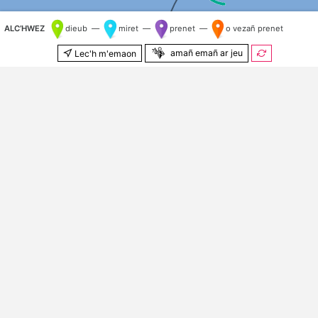
ALC’HWEZ
dieub —
miret —
prenet —
o vezañ prenet
amañ emañ ar jeu
Lec'h m'emaon
500 m
© Kenlabourerien
OpenStreetMap
&
OSM e brezhoneg
Kilometr nij