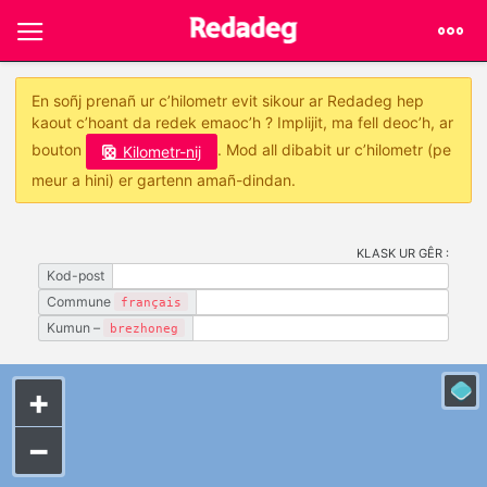
En soñj prenañ ur c’hilometr evit sikour ar Redadeg hep
kaout c’hoant da redek emaoc’h ? Implijit, ma fell deoc’h, ar
bouton
. Mod all dibabit ur c’hilometr (pe
Kilometr-nij
meur a hini) er gartenn amañ-dindan.
KLASK UR GÊR :
Kod-post
Commune
français
Kumun –
brezhoneg
+
−