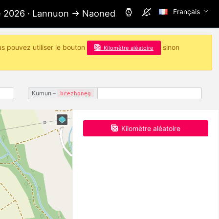
Français
ae 2026 · Lannuon → Naoned
us pouvez utiliser le bouton
sinon
Kilomètre aléatoire
Kumun –
brezhoneg
Kilomètre aléatoire