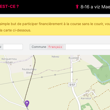
EST-CE ?
8›16 a viz M
imple but de participer financièrement à la course sans le courir, vo
la carte ci-dessous.
l
Commune
français