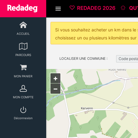
REDADEG 2026
QU’
Si vous souhaitez acheter un km dans le s
ACCUEIL
choisissez un ou plusieurs kilomètres sur 
PARCOURS
LOCALISER UNE COMMUNE :
Code posta
+
MON PANIER
−
MON COMPTE
Déconnexion