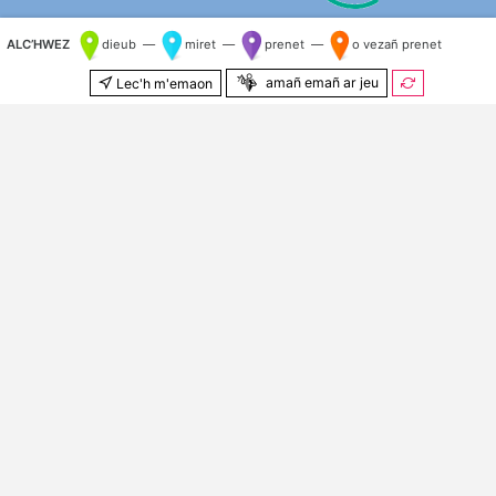
ALC’HWEZ
dieub —
miret —
prenet —
o vezañ prenet
amañ emañ ar jeu
Lec'h m'emaon
500 m
© Kenlabourerien
OpenStreetMap
&
OSM e brezhoneg
Kilometr nij