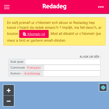
En soñj prenañ ur c’hilometr evit sikour ar Redadeg hep
kaout c’hoant da redek emaoc’h ? Implijit, ma fell deoc’h, ar
bouton
. Mod all dibabit ur c’hilometr (pe
Kilometr-nij
meur a hini) er gartenn amañ-dindan.
KLASK UR GÊR :
Kod-post
Commune
français
Kumun –
brezhoneg
+
−