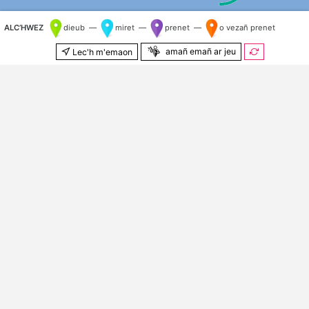
ALC’HWEZ
dieub —
miret —
prenet —
o vezañ prenet
amañ emañ ar jeu
Lec'h m'emaon
500 m
© Kenlabourerien
OpenStreetMap
&
OSM e brezhoneg
Kilometr nij