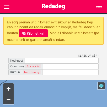
En soñj prenañ ur c’hilometr evit sikour ar Redadeg hep
kaout c’hoant da redek emaoc’h ? Implijit, ma fell deoc’h, ar
bouton
. Mod all dibabit ur c’hilometr (pe
Kilometr-nij
meur a hini) er gartenn amañ-dindan.
KLASK UR GÊR :
Kod-post
Commune
français
Kumun –
brezhoneg
+
−