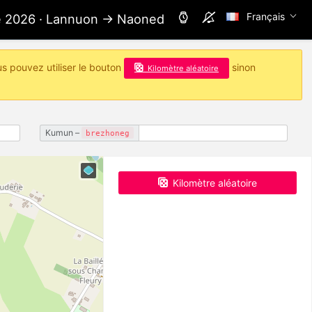
Français
ae 2026 · Lannuon → Naoned
us pouvez utiliser le bouton
sinon
Kilomètre aléatoire
Kumun –
brezhoneg
Kilomètre aléatoire