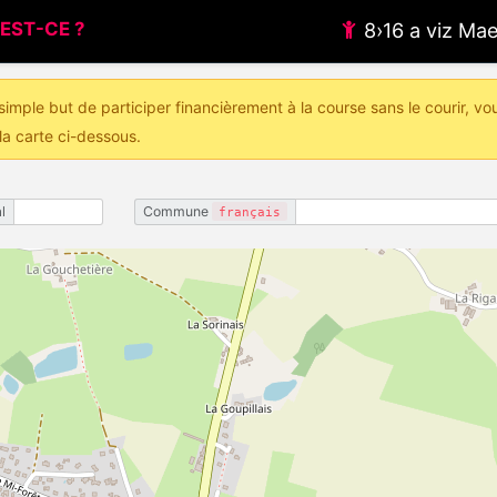
EST-CE ?
8›16 a viz M
imple but de participer financièrement à la course sans le courir, vo
la carte ci-dessous.
l
Commune
français