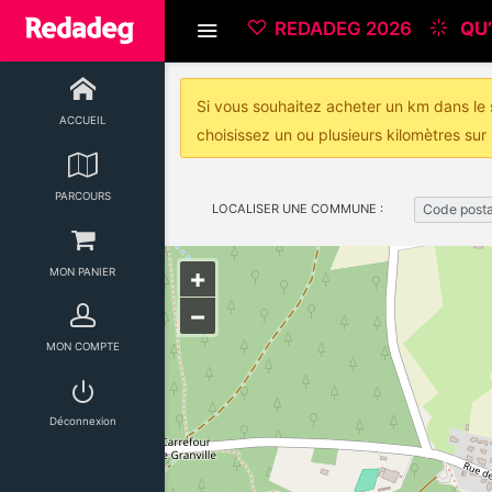
REDADEG 2026
QU’
Si vous souhaitez acheter un km dans le s
ACCUEIL
choisissez un ou plusieurs kilomètres sur 
PARCOURS
LOCALISER UNE COMMUNE :
Code posta
+
MON PANIER
−
MON COMPTE
Déconnexion