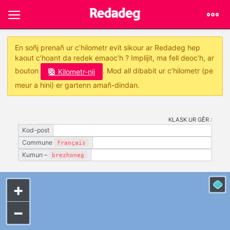
En soñj prenañ ur c’hilometr evit sikour ar Redadeg hep
kaout c’hoant da redek emaoc’h ? Implijit, ma fell deoc’h, ar
bouton
. Mod all dibabit ur c’hilometr (pe
Kilometr-nij
meur a hini) er gartenn amañ-dindan.
KLASK UR GÊR :
Kod-post
Commune
français
Kumun –
brezhoneg
+
−