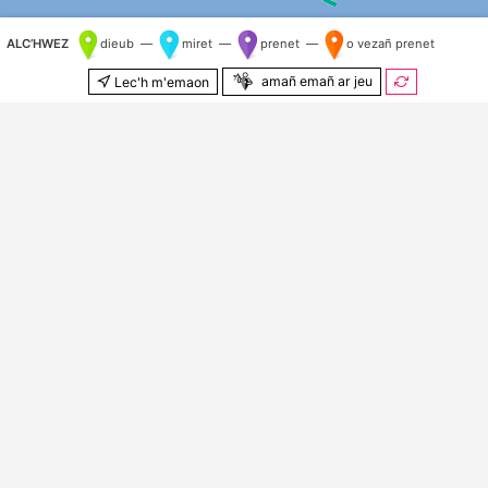
ALC’HWEZ
dieub —
miret —
prenet —
o vezañ prenet
amañ emañ ar jeu
Lec'h m'emaon
500 m
© Kenlabourerien
OpenStreetMap
&
OSM e brezhoneg
Kilometr nij