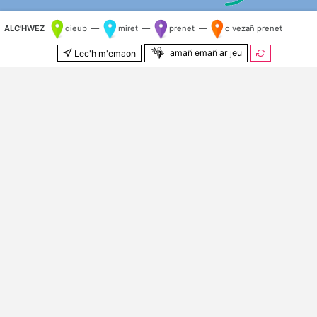
ALC’HWEZ
dieub —
miret —
prenet —
o vezañ prenet
amañ emañ ar jeu
Lec'h m'emaon
500 m
© Kenlabourerien
OpenStreetMap
&
OSM e brezhoneg
Kilometr nij