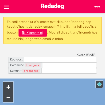
En soñj prenañ ur c’hilometr evit sikour ar Redadeg hep
kaout c’hoant da redek emaoc’h ? Implijit, ma fell deoc’h, ar
bouton
. Mod all dibabit ur c’hilometr (pe
Kilometr-nij
meur a hini) er gartenn amañ-dindan.
KLASK UR GÊR :
Kod-post
Commune
français
Kumun –
brezhoneg
+
−