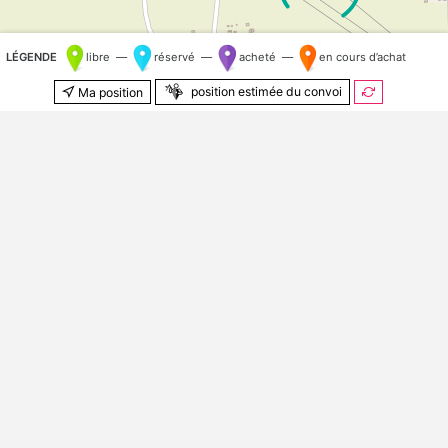
LÉGENDE
libre —
réservé —
acheté —
en cours d’achat
position estimée du convoi
Ma position
500 m
© Contributeurs
OpenStreetMap
Kilomètre aléatoire