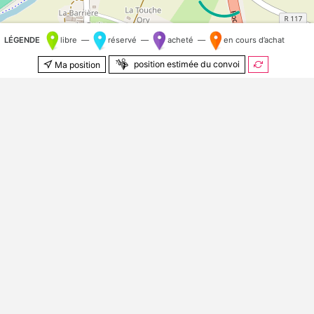
LÉGENDE
libre —
réservé —
acheté —
en cours d’achat
position estimée du convoi
Ma position
500 m
© Contributeurs
OpenStreetMap
Kilomètre aléatoire